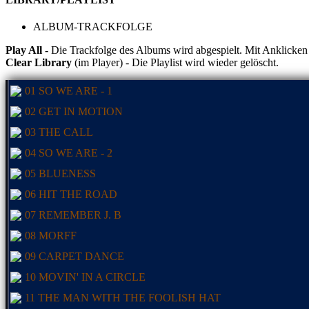
ALBUM-TRACKFOLGE
Play All -
Die Trackfolge des Albums wird abgespielt. Mit Anklicken ei
Clear Library
(im Player) - Die Playlist wird wieder gelöscht.
01 SO WE ARE - 1
02 GET IN MOTION
03 THE CALL
04 SO WE ARE - 2
05 BLUENESS
06 HIT THE ROAD
07 REMEMBER J. B
08 MORFF
09 CARPET DANCE
10 MOVIN' IN A CIRCLE
11 THE MAN WITH THE FOOLISH HAT