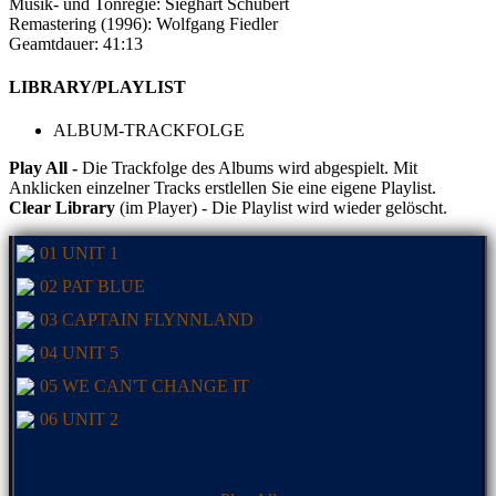
Musik- und Tonregie: Sieghart Schubert
Remastering (1996): Wolfgang Fiedler
Geamtdauer: 41:13
LIBRARY/PLAYLIST
ALBUM-TRACKFOLGE
Play All -
Die Trackfolge des Albums wird abgespielt. Mit
Anklicken einzelner Tracks erstlellen Sie eine eigene Playlist.
Clear Library
(im Player) - Die Playlist wird wieder gelöscht.
01 UNIT 1
02 PAT BLUE
03 CAPTAIN FLYNNLAND
04 UNIT 5
05 WE CAN'T CHANGE IT
06 UNIT 2