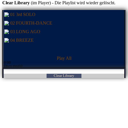
Clear Library
(im Player) - Die Playlist wird wieder gelöscht.
01 3rd SOLO
02 FOURTH-DANCE
03 LONG AGO
04 BREEZE
Play All
0:00
Open modal
Clear Library