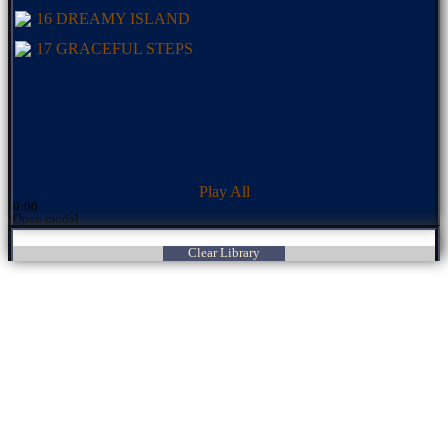
16 DREAMY ISLAND
17 GRACEFUL STEPS
Play All
0:00
Open modal
Clear Library