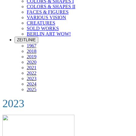
COLORS & SHAPES I
COLORS & SHAPES II
FACES & FIGURES
VARIOUS VISION
CREATURES
SOLD WORKS
BERLIN ART WOW!
ZEITLINIE
1967
2018
2019
2020
2021
2022
2023
2024
2025
2023