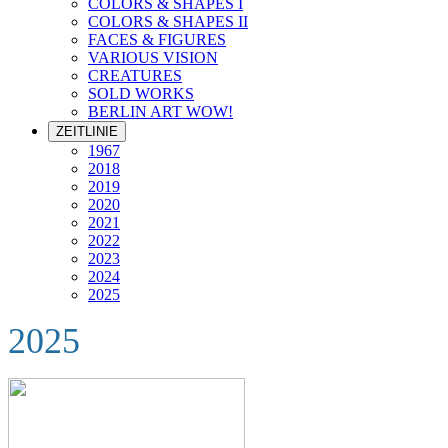
COLORS & SHAPES I
COLORS & SHAPES II
FACES & FIGURES
VARIOUS VISION
CREATURES
SOLD WORKS
BERLIN ART WOW!
ZEITLINIE
1967
2018
2019
2020
2021
2022
2023
2024
2025
2025