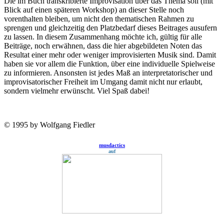
Die im Buch transkribierte Improvisation über das Thema soll (mit
Blick auf einen späteren Workshop) an dieser Stelle noch
vorenthalten bleiben, um nicht den thematischen Rahmen zu
sprengen und gleichzeitig den Platzbedarf dieses Beitrages ausufern
zu lassen. In diesem Zusammenhang möchte ich, gültig für alle
Beiträge, noch erwähnen, dass die hier abgebildeten Noten das
Resultat einer mehr oder weniger improvisierten Musik sind. Da­mit
haben sie vor allem die Funktion, über eine individuelle Spielweise
zu informieren. An­sonsten ist jedes Maß an interpretatorischer und
improvisatorischer Freiheit im Umgang damit nicht nur erlaubt,
sondern vielmehr er­wünscht. Viel Spaß dabei!
© 1995 by Wolfgang Fiedler
musdactics
auf