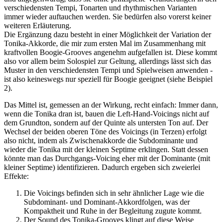
verschiedensten Tempi, Tonarten und rhyth­mischen Varianten
immer wieder auftauchen werden. Sie bedürfen also vorerst keiner
wei­teren Erläuterung.
Die Ergänzung dazu besteht in einer Mög­lichkeit der Variation der
Tonika-Akkorde, die mir zum ersten Mal im Zusammenhang mit
kraftvollen Boogie-Grooves angenehm aufgefallen ist. Diese kommt
also vor allem beim Solospiel zur Geltung, allerdings lässt sich das
Muster in den verschiedensten Tem­pi und Spielweisen anwenden -
ist also kei­neswegs nur speziell für Boogie geeignet (sie­he Beispiel
2).
Das Mittel ist, gemessen an der Wirkung, recht einfach: Immer dann,
wenn die Tonika dran ist, bauen die Left-Hand-Voicings nicht auf
dem Grundton, sondern auf der Quinte als un­tersten Ton auf. Der
Wechsel der beiden oberen Töne des Voicings (in Terzen) erfolgt
also nicht, indem als Zwischenakkorde die Subdo­minante und
wieder die Tonika mit der klei­nen Septime erklingen. Statt dessen
könnte man das Durchgangs-Voicing eher mit der Do­minante (mit
kleiner Septime) identifizieren. Dadurch ergeben sich zweierlei
Effekte:
Die Voicings befinden sich in sehr ähnlicher Lage wie die
Subdominant- und Dominant-Akkordfolgen, was der
Kompaktheit und Ruhe in der Begleitung zugu­te kommt.
Der Sound des Tonika-Grooves klingt auf diese Weise