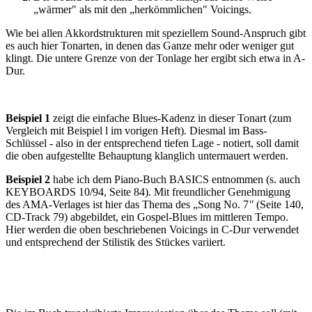
„wärmer" als mit den „herkömmlichen" Voicings.
Wie bei allen Akkordstrukturen mit speziellem Sound-Anspruch gibt
es auch hier Tonarten, in denen das Ganze mehr oder weniger gut
klingt. Die untere Grenze von der Tonlage her ergibt sich etwa in A-
Dur.
Beispiel 1
zeigt die einfache Blues-Kadenz in dieser Tonart (zum
Vergleich mit Beispiel l im vorigen Heft). Diesmal im Bass-
Schlüssel - also in der entsprechend tiefen Lage - notiert, soll damit
die oben aufgestellte Behauptung klang­lich untermauert werden.
Beispiel 2
habe ich dem Piano-Buch BASICS entnommen (s. auch
KEYBOARDS 10/94, Sei­te 84). Mit freundlicher Genehmigung
des AMA-Verlages ist hier das Thema des „Song No. 7
"
(Seite 140,
CD-Track 79) abgebildet, ein Gospel-Blues im mittleren Tempo.
Hier wer­den die oben beschriebenen Voicings in C-Dur verwendet
und entsprechend der Stilistik des Stückes variiert.