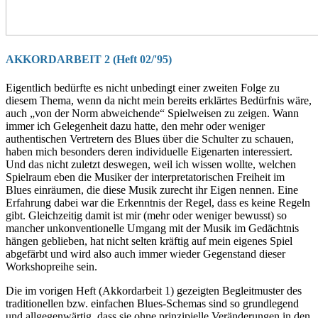
AKKORDARBEIT 2
(Heft 02/'95)
Eigentlich bedürfte es nicht unbedingt einer zweiten Folge zu
diesem Thema, wenn da nicht mein bereits erklärtes Bedürfnis wäre,
auch „von der Norm abweichende“ Spiel­weisen zu zeigen. Wann
immer ich Gelegen­heit dazu hatte, den mehr oder weniger
authentischen Vertretern des Blues über die Schulter zu schauen,
haben mich besonders deren individuelle Eigenarten interessiert.
Und das nicht zuletzt deswegen, weil ich wissen wollte, welchen
Spielraum eben die Musiker der interpretatorischen Freiheit im
Blues einräumen, die diese Musik zurecht ihr Eigen nennen. Eine
Erfahrung dabei war die Erkenntnis der Regel, dass es keine Regeln
gibt. Gleichzeitig damit ist mir (mehr oder weniger bewusst) so
mancher unkonventionelle Um­gang mit der Musik im Gedächtnis
hängen geblieben, hat nicht selten kräftig auf mein eigenes Spiel
abgefärbt und wird also auch immer wieder Gegenstand dieser
Workshopreihe sein.
Die im vorigen Heft (Akkordarbeit 1) gezeigten Begleitmuster des
traditionellen bzw. einfachen Blues-Sche­mas sind so grundlegend
und allgegenwärtig, dass sie ohne prinzipielle Veränderungen in den