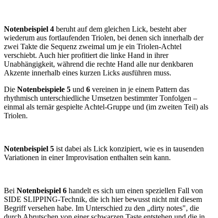
Notenbeispiel 4
beruht auf dem gleichen Lick, besteht aber
wiederum aus fortlaufenden Triolen, bei denen sich innerhalb der
zwei Takte die Sequenz zweimal um je ein Triolen-Achtel
verschiebt. Auch hier profitiert die linke Hand in ihrer
Unabhängigkeit, während die rechte Hand alle nur denkbaren
Akzente innerhalb eines kurzen Licks ausführen muss.
Die
Notenbeispiele 5
und
6
vereinen in je ei­nem Pattern das
rhythmisch unterschiedliche Umsetzen bestimmter Tonfolgen –
einmal als ternär gespielte Achtel-Gruppe und (im zwei­ten Teil) als
Triolen.
Notenbeispiel 5
ist dabei als Lick konzipiert, wie es in tausenden
Variatio­nen in einer Improvisation enthalten sein kann.
Bei
Notenbeispiel 6
handelt es sich um einen speziellen Fall von
SIDE SLIPPING-Technik, die ich hier bewusst nicht mit diesem
Begriff versehen habe. Im Unterschied zu den „dirty notes", die
durch Abrutschen von einer schwar­zen Taste entstehen und die in