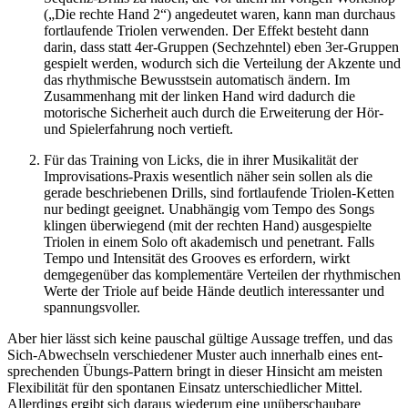
(„Die rechte Hand 2“) angedeutet waren, kann man durchaus
fortlaufende Triolen verwenden. Der Effekt be­steht dann
darin, dass statt 4er-Gruppen (Sech­zehntel) eben 3er-Gruppen
gespielt werden, wodurch sich die Verteilung der Akzente und
das rhythmische Bewusstsein automatisch än­dern. Im
Zusammenhang mit der linken Hand wird dadurch die
motorische Sicherheit auch durch die Erweiterung der Hör-
und Spieler­fahrung noch vertieft.
Für das Training von Licks, die in ihrer Mu­sikalität der
Improvisations-Praxis wesentlich näher sein sollen als die
gerade beschriebenen Drills, sind fortlaufende Triolen-Ketten
nur bedingt geeignet. Unabhängig vom Tempo des Songs
klingen überwiegend (mit der rechten Hand) ausgespielte
Triolen in einem Solo oft akademisch und penetrant. Falls
Tempo und Intensität des Grooves es erfordern, wirkt
demgegenüber das komplementäre Verteilen der rhythmischen
Werte der Triole auf beide Hän­de deutlich interessanter und
spannungsvol­ler.
Aber hier lässt sich keine pauschal gültige Aussage treffen, und das
Sich-Abwechseln ver­schiedener Muster auch innerhalb eines ent­
sprechenden Übungs-Pattern bringt in dieser Hinsicht am meisten
Flexibilität für den spon­tanen Einsatz unterschiedlicher Mittel.
Allerdings ergibt sich daraus wiederum eine unüberschaubare