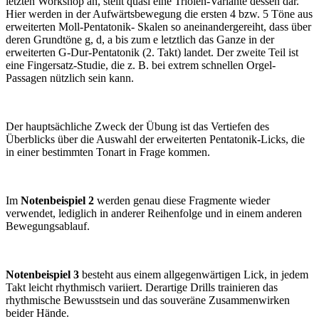
letzten Workshop an, stellt quasi eine Triolen-Variante dessen dar.
Hier werden in der Aufwärtsbewegung die ersten 4 bzw. 5 Töne aus
erweiterten Moll-Pentatonik- Skalen so aneinandergereiht, dass über
deren Grundtöne g, d, a bis zum e letztlich das Ganze in der
erweiterten G-Dur-Pentatonik (2. Takt) landet. Der zweite Teil ist
eine Fin­gersatz-Studie, die z. B. bei extrem schnellen Orgel-
Passagen nützlich sein kann.
Der haupt­sächliche Zweck der Übung ist das Vertiefen des
Überblicks über die Auswahl der erweiterten Pentatonik-Licks, die
in einer bestimmten Tonart in Frage kommen.
Im
Notenbeispiel 2
werden genau diese Fragmente wieder
verwendet, lediglich in anderer Reihenfolge und in einem anderen
Bewegungsablauf.
Notenbeispiel 3
besteht aus einem allgegenwärtigen Lick, in jedem
Takt leicht rhythmisch variiert. Derartige Drills trainieren das
rhythmische Be­wusstsein und das souveräne Zusam­menwirken
beider Hände.