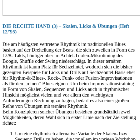
DIE RECHTE HAND (3) –
Skalen, Licks & Übungen (Heft
12/'95)
Die am häufigsten vertretene Rhythmik im tra­ditionellen Blues
basiert auf der Dreiteilung der Beats, die sich zuweilen in Form des
12/8- Takts, häufiger aber im Achtel-Triolen-Mikrotiming des
Boogie, Shuffle oder Swing nie­derschlägt. In dieser ternären
Rhythmik ist kaum Platz für Sechzehntel, wodurch sich die bisher
gezeigten Beispiele für Licks und Drills auf Sechzehntel-Basis eher
für Rhythm-&-Blues-, Rock-, Funk- oder Fusion-Improvisatio­nen
als für den „reinen“ Blues eignen. Um beim Improvisationstraining
in Form von Skalen, Sequenzen und Licks auch in rhythmischer
Hinsicht möglichst vielen und vor allem den wichtigsten
Anforderungen Rechnung zu tra­gen, bedarf es also einer großen
Reihe von Übungen mit ternärer Rhythmik.
Beim Konzipieren solcher Übungen bestehen grundsätzlich zwei
Möglichkeiten, deren Wahl sich in erster Linie nach der Zielstellung
rich­tet:
Um eine rhythmisch alternative Variante der Skalen- bzw.
Sequenz-Drills zu haben, die vor allem im vorigen Workshop