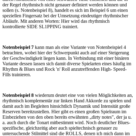
der Regel rhyth­misch nicht genauer definiert werden kön­nen und
sollen (s. Notenbeispiel 8), handelt es sich im Beispiel 6 um einen
speziellen Fin­gersatz bei der Umsetzung eindeutiger rhyth­mischer
Abläufe. Mit anderen Worten: Hier wird das rhythmisch
kontrollierte SIDE SL1PPING trainiert.
Notenbeispiel 7
kann man als eine Variante von Notenbeispiel 4
betrachten, wobei hier der Schwerpunkt auch auf einer Steigerung
der Ge­schwindigkeit liegen kann. In Verbindung mit einer binären
Variante dessen lassen sich damit diverse Spielarten eines häufig im
Rhythm & Blues und Rock 'n' Roll anzutreffenden High- Speed-
Fills trainieren.
Notenbeispiel 8
wiederum deutet eine von vielen Möglichkeiten an,
rhythmisch kom­plementär zur linken Hand Akkorde zu spie­len und
damit auch im Begleiten hinsichtlich Dynamik und Intensität große
Reserven be­reitzustellen. Hier gibt es einen großen Spiel­raum im
Einbeziehen von den oben bereits er­wähnten „dirty notes", der ja u.
a. auch durch die Tonart mitbestimmt wird. Noch deutli­cher Blues-
spezifische, gleichzeitig aber auch spieltechnisch genauer zu
untersuchende Stil­mittel sind die ROLLS, denen ich mich dann im