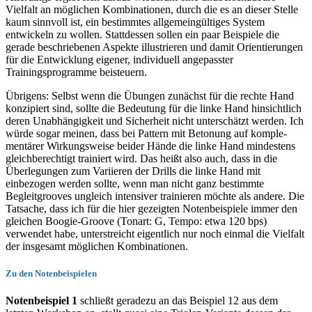
Vielfalt an möglichen Kom­binationen, durch die es an dieser Stelle
kaum sinnvoll ist, ein bestimmtes allgemeingültiges System
entwickeln zu wollen. Stattdessen sol­len ein paar Beispiele die
gerade beschriebenen Aspekte illustrieren und damit Orientierungen
für die Entwicklung eigener, individuell an­gepasster
Trainingsprogramme beisteuern.
Übrigens: Selbst wenn die Übungen zunächst für die rechte Hand
konzipiert sind, sollte die Bedeutung für die linke Hand hinsichtlich
de­ren Unabhängigkeit und Sicherheit nicht un­terschätzt werden. Ich
würde sogar meinen, dass bei Pattern mit Betonung auf komple­
mentärer Wirkungsweise beider Hände die lin­ke Hand mindestens
gleichberechtigt trainiert wird. Das heißt also auch, dass in die
Überle­gungen zum Variieren der Drills die linke Hand mit
einbezogen werden sollte, wenn man nicht ganz bestimmte
Begleitgrooves ungleich inten­siver trainieren möchte als andere. Die
Tatsache, dass ich für die hier gezeigten Notenbeispiele immer den
gleichen Boogie-Groove (Tonart: G, Tempo: etwa 120 bps)
verwendet habe, un­terstreicht eigentlich nur noch einmal die Viel­falt
der insgesamt möglichen Kombinationen.
Zu den Notenbeispielen
Notenbeispiel 1
schließt geradezu an das Bei­spiel 12 aus dem