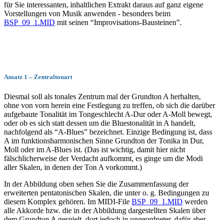
für Sie interessanten, inhaltlichen Extrakt daraus auf ganz eigene
Vorstellungen von Musik anwenden - besonders beim
BSP_09_1.MID
mit seinen “Improvisations-Bausteinen”.
Ansatz 1 – Zentraltonart
Diesmal soll als tonales Zentrum mal der Grundton A herhalten,
ohne von vorn herein eine Festlegung zu treffen, ob sich die darüber
aufgebaute Tonalität im Tongeschlecht A-Dur oder A-Moll bewegt,
oder ob es sich statt dessen um die Bluestonalität in A handelt,
nachfolgend als “A-Blues” bezeichnet. Einzige Bedingung ist, dass
A im funktionsharmonischen Sinne Grundton der Tonika in Dur,
Moll oder im A-Blues ist. (Das ist wichtig, damit hier nicht
fälschlicherweise der Verdacht aufkommt, es ginge um die Modi
aller Skalen, in denen der Ton A vorkommt.)
In der Abbildung oben sehen Sie die Zusammenfassung der
erweiterten pentatonischen Skalen, die unter o. g. Bedingungen zu
diesem Komplex gehören. Im MIDI-File
BSP_09_1.MID
werden
alle Akkorde bzw. die in der Abbildung dargestellten Skalen über
dem Grundton A gespielt, dort jedoch in ungeordneter, dafür aber