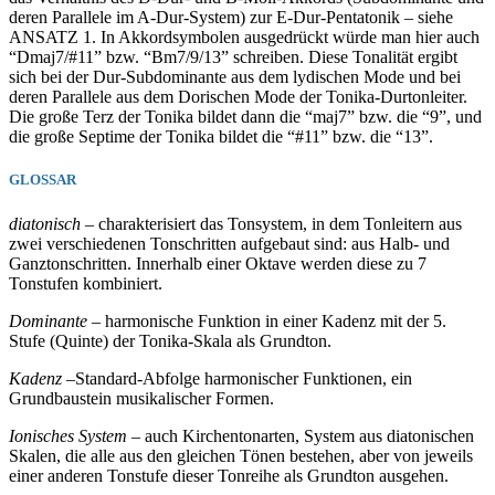
deren Parallele im A-Dur-System) zur E-Dur-Pentatonik – siehe
ANSATZ 1. In Akkordsymbolen ausgedrückt würde man hier auch
“Dmaj7/#11” bzw. “Bm7/9/13” schreiben. Diese Tonalität ergibt
sich bei der Dur-Subdominante aus dem lydischen Mode und bei
deren Parallele aus dem Dorischen Mode der Tonika-Durtonleiter.
Die große Terz der Tonika bildet dann die “maj7” bzw. die “9”, und
die große Septime der Tonika bildet die “#11” bzw. die “13”.
GLOSSAR
diatonisch
– charakterisiert das Tonsystem, in dem Tonleitern aus
zwei verschiedenen Tonschritten aufgebaut sind: aus Halb- und
Ganztonschritten. Innerhalb einer Oktave werden diese zu 7
Tonstufen kombiniert.
Dominante
– harmonische Funktion in einer Kadenz mit der 5.
Stufe (Quinte) der Tonika-Skala als Grundton.
Kadenz
–Standard-Abfolge harmonischer Funktionen, ein
Grundbaustein musikalischer Formen.
Ionisches System
– auch Kirchentonarten, System aus diatonischen
Skalen, die alle aus den gleichen Tönen bestehen, aber von jeweils
einer anderen Tonstufe dieser Tonreihe als Grundton ausgehen.