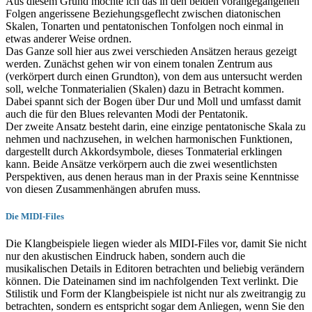
Aus diesem Grund möchte ich das in den beiden vorangegangenen
Folgen angerissene Beziehungsgeflecht zwischen diatonischen
Skalen, Tonarten und pentatonischen Tonfolgen noch einmal in
etwas anderer Weise ordnen.
Das Ganze soll hier aus zwei verschieden Ansätzen heraus gezeigt
werden. Zunächst gehen wir von einem tonalen Zentrum aus
(verkörpert durch einen Grundton), von dem aus untersucht werden
soll, welche Tonmaterialien (Skalen) dazu in Betracht kommen.
Dabei spannt sich der Bogen über Dur und Moll und umfasst damit
auch die für den Blues relevanten Modi der Pentatonik.
Der zweite Ansatz besteht darin, eine einzige pentatonische Skala zu
nehmen und nachzusehen, in welchen harmonischen Funktionen,
dargestellt durch Akkordsymbole, dieses Tonmaterial erklingen
kann. Beide Ansätze verkörpern auch die zwei wesentlichsten
Perspektiven, aus denen heraus man in der Praxis seine Kenntnisse
von diesen Zusammenhängen abrufen muss.
Die MIDI-Files
Die Klangbeispiele liegen wieder als MIDI-Files vor, damit Sie nicht
nur den akustischen Eindruck haben, sondern auch die
musikalischen Details in Editoren betrachten und beliebig verändern
können. Die Dateinamen sind im nachfolgenden Text verlinkt. Die
Stilistik und Form der Klangbeispiele ist nicht nur als zweitrangig zu
betrachten, sondern es entspricht sogar dem Anliegen, wenn Sie den