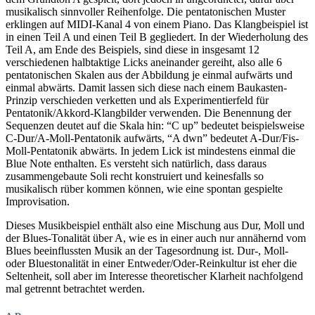
musikalisch sinnvoller Reihenfolge. Die pentatonischen Muster
erklingen auf MIDI-Kanal 4 von einem Piano. Das Klangbeispiel ist
in einen Teil A und einen Teil B gegliedert. In der Wiederholung des
Teil A, am Ende des Beispiels, sind diese in insgesamt 12
verschiedenen halbtaktige Licks aneinander gereiht, also alle 6
pentatonischen Skalen aus der Abbildung je einmal aufwärts und
einmal abwärts. Damit lassen sich diese nach einem Baukasten-
Prinzip verschieden verketten und als Experimentierfeld für
Pentatonik/Akkord-Klangbilder verwenden. Die Benennung der
Sequenzen deutet auf die Skala hin: “C up” bedeutet beispielsweise
C-Dur/A-Moll-Pentatonik aufwärts, “A dwn” bedeutet A-Dur/Fis-
Moll-Pentatonik abwärts. In jedem Lick ist mindestens einmal die
Blue Note enthalten. Es versteht sich natürlich, dass daraus
zusammengebaute Soli recht konstruiert und keinesfalls so
musikalisch rüber kommen können, wie eine spontan gespielte
Improvisation.
Dieses Musikbeispiel enthält also eine Mischung aus Dur, Moll und
der Blues-Tonalität über A, wie es in einer auch nur annähernd vom
Blues beeinflussten Musik an der Tagesordnung ist. Dur-, Moll-
oder Bluestonalität in einer Entweder/Oder-Reinkultur ist eher die
Seltenheit, soll aber im Interesse theoretischer Klarheit nachfolgend
mal getrennt betrachtet werden.