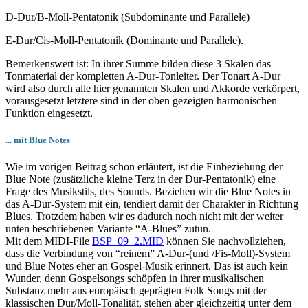
D-Dur/B-Moll-Pentatonik (Subdominante und Parallele)
E-Dur/Cis-Moll-Pentatonik (Dominante und Parallele).
Bemerkenswert ist: In ihrer Summe bilden diese 3 Skalen das
Tonmaterial der kompletten A-Dur-Tonleiter. Der Tonart A-Dur
wird also durch alle hier genannten Skalen und Akkorde verkörpert,
vorausgesetzt letztere sind in der oben gezeigten harmonischen
Funktion eingesetzt.
... mit Blue Notes
Wie im vorigen Beitrag schon erläutert, ist die Einbeziehung der
Blue Note (zusätzliche kleine Terz in der Dur-Pentatonik) eine
Frage des Musikstils, des Sounds. Beziehen wir die Blue Notes in
das A-Dur-System mit ein, tendiert damit der Charakter in Richtung
Blues. Trotzdem haben wir es dadurch noch nicht mit der weiter
unten beschriebenen Variante “A-Blues” zutun.
Mit dem MIDI-File
BSP_09_2.MID
können Sie nachvollziehen,
dass die Verbindung von “reinem” A-Dur-(und /Fis-Moll)-System
und Blue Notes eher an Gospel-Musik erinnert. Das ist auch kein
Wunder, denn Gospelsongs schöpfen in ihrer musikalischen
Substanz mehr aus europäisch geprägten Folk Songs mit der
klassischen Dur/Moll-Tonalität, stehen aber gleichzeitig unter dem