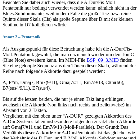
Beachten Sie dabei auch wieder, dass die A-Dur/Fis-Moll-
Pentatonik nur bedingt verwendet werden kann: nämlich nicht in der
Blues-Subdominante, weil in dem Falle die große Terz bzw. reine
Quinte dieser Skala (Cis) als große Septime über D mit der kleinen
Septime in D7 kollidieren würde.
Ansatz 2 – Pentatonik
Als Ausgangspunkt für diese Betrachtung habe ich die A-Dur/Fis-
Moll-Pentatonik gewählt, die man dazu auch wieder um den Ton C
(Blue Note) erweitern kann. Im MIDI-File
BSP_09_3.MID
finden
Sie eine geloopte Sequenz aus den Tönen dieser Skala, während der
Reihe nach folgende Akkorde dazu gespielt werden:
A, F#m, Dmaj7, Bm7(9/11), Gmaj7/#11, Em7/9/13, C#m(b6),
B7(sus4/9/11), E7(sus4).
Bis auf die letzten beiden, die nur je einen Takt lang erklingen,
wechseln die Akkorde (von links nach rechts und zeilenweise) im
Abstand von 2 Takten.
Verglichen mit den oben unter “A-DUR” gezeigten Akkorden des
A-Dur-Systems fallen insbesondere folgenden zusätzlichen Akkorde
auf: Gmaj7/#11 und Em7/9/13 (Moll-Parallele). Der Grund: Das
Verhältnis dieser Akkorde zur A-Dur-Pentatonik ist das gleiche, wie
das Verhältnis des D-Dur- und B-Moll-Akkords (Subdominante und