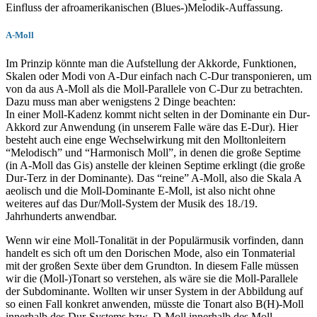
Einfluss der afroamerikanischen (Blues-)Melodik-Auffassung.
A-Moll
Im Prinzip könnte man die Aufstellung der Akkorde, Funktionen,
Skalen oder Modi von A-Dur einfach nach C-Dur transponieren, um
von da aus A-Moll als die Moll-Parallele von C-Dur zu betrachten.
Dazu muss man aber wenigstens 2 Dinge beachten:
In einer Moll-Kadenz kommt nicht selten in der Dominante ein Dur-
Akkord zur Anwendung (in unserem Falle wäre das E-Dur). Hier
besteht auch eine enge Wechselwirkung mit den Molltonleitern
“Melodisch” und “Harmonisch Moll”, in denen die große Septime
(in A-Moll das Gis) anstelle der kleinen Septime erklingt (die große
Dur-Terz in der Dominante). Das “reine” A-Moll, also die Skala A
aeolisch und die Moll-Dominante E-Moll, ist also nicht ohne
weiteres auf das Dur/Moll-System der Musik des 18./19.
Jahrhunderts anwendbar.
Wenn wir eine Moll-Tonalität in der Populärmusik vorfinden, dann
handelt es sich oft um den Dorischen Mode, also ein Tonmaterial
mit der großen Sexte über dem Grundton. In diesem Falle müssen
wir die (Moll-)Tonart so verstehen, als wäre sie die Moll-Parallele
der Subdominante. Wollten wir unser System in der Abbildung auf
so einen Fall konkret anwenden, müsste die Tonart also B(H)-Moll
innerhalb des Dur-Systems bzw. D-Moll innerhalb des Moll-