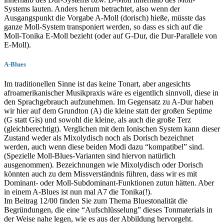
Systems lauten. Anders herum betrachtet, also wenn der
Ausgangspunkt die Vorgabe A-Moll (dorisch) hieße, müsste das
ganze Moll-System transponiert werden, so dass es sich auf die
Moll-Tonika E-Moll bezieht (oder auf G-Dur, die Dur-Parallele von
E-Moll).
A-Blues
Im traditionellen Sinne ist das keine Tonart, aber angesichts
afroamerikanischer Musikpraxis wäre es eigentlich sinnvoll, diese in
den Sprachgebrauch aufzunehmen. Im Gegensatz zu A-Dur haben
wir hier auf dem Grundton (A) die kleine statt der großen Septime
(G statt Gis) und sowohl die kleine, als auch die große Terz
(gleichberechtigt). Verglichen mit dem Ionischen System kann dieser
Zustand weder als Mixolydisch noch als Dorisch bezeichnet
werden, auch wenn diese beiden Modi dazu “kompatibel” sind.
(Spezielle Moll-Blues-Varianten sind hiervon natürlich
ausgenommen). Bezeichnungen wie Mixolydisch oder Dorisch
könnten auch zu dem Missverständnis führen, dass wir es mit
Dominant- oder Moll-Subdominant-Funktionen zutun hätten. Aber
in einem A-Blues ist nun mal A7 die Tonika(!).
Im Beitrag 12/00 finden Sie zum Thema Bluestonalität die
Begründungen, die eine “Aufschlüsselung” dieses Tonmaterials in
der Weise nahe legen, wie es aus der Abbildung hervorgeht.