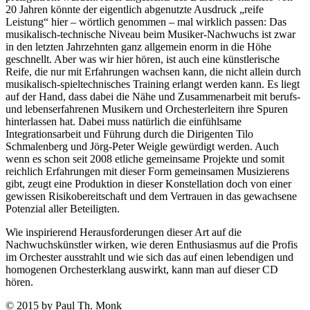
20 Jahren könnte der eigentlich abgenutzte Ausdruck „reife
Leistung“ hier – wörtlich genommen – mal wirklich passen: Das
musikalisch-technische Niveau beim Musiker-Nachwuchs ist zwar
in den letzten Jahrzehnten ganz allgemein enorm in die Höhe
geschnellt. Aber was wir hier hören, ist auch eine künstlerische
Reife, die nur mit Erfahrungen wachsen kann, die nicht allein durch
musikalisch-spieltechnisches Training erlangt werden kann. Es liegt
auf der Hand, dass dabei die Nähe und Zusammenarbeit mit berufs-
und lebenserfahrenen Musikern und Orchesterleitern ihre Spuren
hinterlassen hat. Dabei muss natürlich die einfühlsame
Integrationsarbeit und Führung durch die Dirigenten Tilo
Schmalenberg und Jörg-Peter Weigle gewürdigt werden. Auch
wenn es schon seit 2008 etliche gemeinsame Projekte und somit
reichlich Erfahrungen mit dieser Form gemeinsamen Musizierens
gibt, zeugt eine Produktion in dieser Konstellation doch von einer
gewissen Risikobereitschaft und dem Vertrauen in das gewachsene
Potenzial aller Beteiligten.
Wie inspirierend Herausforderungen dieser Art auf die
Nachwuchskünstler wirken, wie deren Enthusiasmus auf die Profis
im Orchester ausstrahlt und wie sich das auf einen lebendigen und
homogenen Orchesterklang auswirkt, kann man auf dieser CD
hören.
© 2015 by Paul Th. Monk