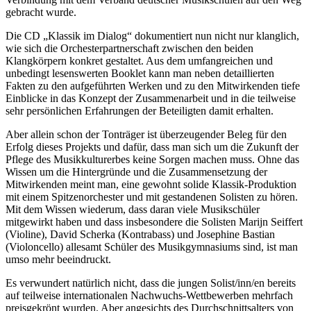
gebracht wurde.
Die CD „Klassik im Dialog“ dokumentiert nun nicht nur klanglich,
wie sich die Orchesterpartnerschaft zwischen den beiden
Klangkörpern konkret gestaltet. Aus dem umfangreichen und
unbedingt lesenswerten Booklet kann man neben detaillierten
Fakten zu den aufgeführten Werken und zu den Mitwirkenden tiefe
Einblicke in das Konzept der Zusammenarbeit und in die teilweise
sehr persönlichen Erfahrungen der Beteiligten damit erhalten.
Aber allein schon der Tonträger ist überzeugender Beleg für den
Erfolg dieses Projekts und dafür, dass man sich um die Zukunft der
Pflege des Musikkulturerbes keine Sorgen machen muss. Ohne das
Wissen um die Hintergründe und die Zusammensetzung der
Mitwirkenden meint man, eine gewohnt solide Klassik-Produktion
mit einem Spitzenorchester und mit gestandenen Solisten zu hören.
Mit dem Wissen wiederum, dass daran viele Musikschüler
mitgewirkt haben und dass insbesondere die Solisten Marijn Seiffert
(Violine), David Scherka (Kontrabass) und Josephine Bastian
(Violoncello) allesamt Schüler des Musikgymnasiums sind, ist man
umso mehr beeindruckt.
Es verwundert natürlich nicht, dass die jungen Solist/inn/en bereits
auf teilweise internationalen Nachwuchs-Wettbewerben mehrfach
preisgekrönt wurden. Aber angesichts des Durchschnittsalters von