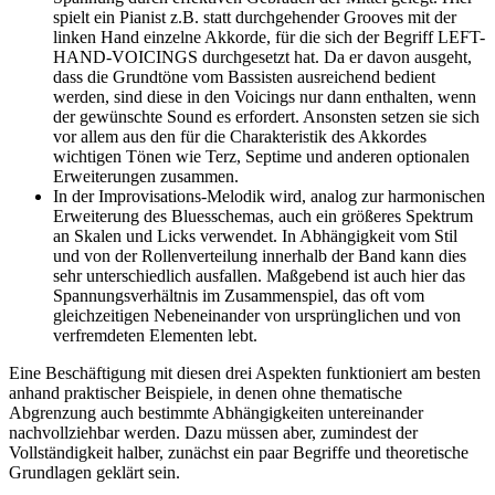
spielt ein Pianist z.B. statt durchgehender Grooves mit der
linken Hand einzelne Akkorde, für die sich der Begriff LEFT-
HAND-VOICINGS durchgesetzt hat. Da er davon ausgeht,
dass die Grundtöne vom Bassisten ausreichend bedient
werden, sind diese in den Voicings nur dann enthalten, wenn
der gewünschte Sound es erfordert. Ansonsten setzen sie sich
vor allem aus den für die Charakteristik des Akkordes
wichtigen Tönen wie Terz, Septime und anderen optionalen
Erweiterungen zusammen.
In der Improvisations-Melodik wird, analog zur harmonischen
Erweiterung des Bluesschemas, auch ein größeres Spektrum
an Skalen und Licks verwendet. In Abhängigkeit vom Stil
und von der Rollenverteilung innerhalb der Band kann dies
sehr unterschiedlich ausfallen. Maßgebend ist auch hier das
Spannungsverhältnis im Zusammenspiel, das oft vom
gleichzeitigen Nebeneinander von ursprünglichen und von
verfremdeten Elementen lebt.
Eine Beschäftigung mit diesen drei Aspekten funktioniert am besten
anhand praktischer Beispiele, in denen ohne thematische
Abgrenzung auch bestimmte Abhängigkeiten untereinander
nachvollziehbar werden. Dazu müssen aber, zumindest der
Vollständigkeit halber, zunächst ein paar Begriffe und theoretische
Grundlagen geklärt sein.