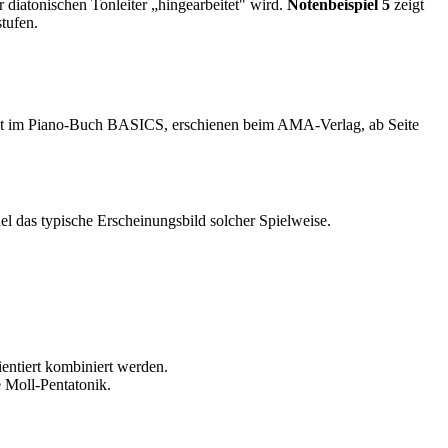
 diatonischen Ton­leiter „hingearbeitet" wird.
Notenbeispiel 5
zeigt
tufen.
indet im Piano-Buch BASICS, er­schienen beim AMA-Verlag, ab Seite
iel das typische Erscheinungsbild solcher Spielweise.
ientiert kombiniert werden.
e Moll-Pentatonik.