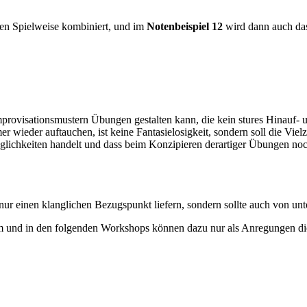
en Spielweise kombiniert, und im
Notenbeispiel 12
wird dann auch d
rovisationsmustern Übungen gestalten kann, die kein stures Hin­auf- un
 wieder auftauchen, ist keine Fan­tasielosigkeit, sondern soll die Vie
öglichkeiten handelt und dass beim Konzipieren derartiger Übungen noc
nur einen klanglichen Be­zugspunkt liefern, sondern sollte auch von un
esem und in den folgenden Workshops können dazu nur als Anregungen d