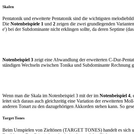
Skalen
Pentatonik und erweiterte Pentatonik sind die wichtigsten melodiebil
Die
Notenbeispiele 1
und
2
zeigen die zwei grund­legenden Varianten 
e') bei der Subdomi­nante nicht erklingen sollte, da deren Septi­me (da
Notenbeispiel 3
zeigt eine Abwandlung der er­weiterten C-Dur-Pentat
ständigen Wechseln zwischen Tonika und Subdominante Rech­nung g
Wenn man die Skala im Noten­beispiel 3 mit der im
Notenbeispiel 4
,
leitet sich daraus auch gleichzeitig eine Variation der erweiterten M
anderen Tonart zu den dazugehörigen Akkorden stehen kann. So geseh
Target Tones
Beim Umspielen von Zieltönen (TARGET TONES) handelt es sich um ei