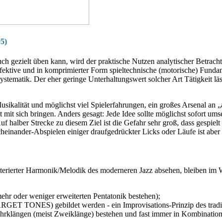
5)
 gezielt üben kann, wird der praktische Nutzen analytischer Be­tracht
fektive und in komprimierter Form spiel­technische (motorische) Funda
Systematik. Der eher geringe Unterhaltungswert solcher Art Tätig­keit l
kalität und mög­lichst viel Spielerfahrungen, ein großes Arse­nal an
mit sich bringen. Anders gesagt: Jede Idee sollte möglichst sofort ums
 Auf halber Strecke zu diesem Ziel ist die Gefahr sehr groß, dass gespie
inander-Abspielen einiger draufge­drückter Licks oder Läufe ist aber
terierter Harmonik/Melodik des moderneren Jazz absehen, bleiben im W
hr oder weniger er­weiterten Pentatonik bestehen);
GET TONES) ge­bildet werden - ein Improvisations-Prinzip des traditi
ehrklängen (meist Zwei­klänge) bestehen und fast immer in Kom­binati