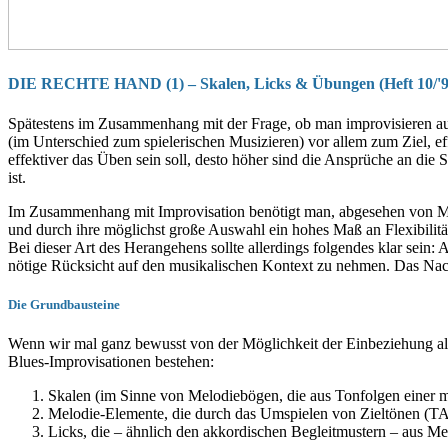
DIE RECHTE HAND (1) –
Skalen, Licks & Übungen (Heft 10/'9
Spätestens im Zusammenhang mit der Frage, ob man improvisieren auch
(im Unterschied zum spielerischen Musizieren) vor allem zum Ziel, ef
effektiver das Üben sein soll, desto höher sind die Ansprüche an die 
ist.
Im Zusammenhang mit Improvisation benö­tigt man, abgesehen von Musi
und durch ihre möglichst große Auswahl ein hohes Maß an Flexibilität 
Bei dieser Art des Herangehens sollte aller­dings folgendes klar sein:
nötige Rücksicht auf den musikalischen Kontext zu nehmen. Das Nache
Die Grundbausteine
Wenn wir mal ganz bewusst von der Mög­lichkeit der Einbeziehung al
Blues-Im­provisationen bestehen:
Skalen (im Sinne von Melodiebögen, die aus Tonfolgen einer me
Melodie-Elemente, die durch das Um­spielen von Zieltönen (TAR
Licks, die – ähnlich den akkordischen Begleitmustern – aus M