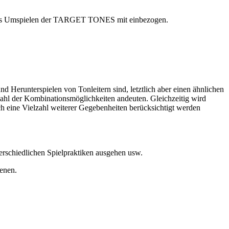
as Umspielen der TAR­GET TONES mit einbezogen.
d Herunterspielen von Tonleitern sind, letztlich aber einen ähnlichen
lzahl der Kombinationsmöglichkeiten andeuten. Gleich­zeitig wird
h eine Vielzahl weiterer Gege­benheiten berücksichtigt werden
terschiedlichen Spielpraktiken ausgehen usw.
ienen.