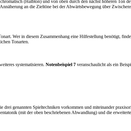
en chromatisch (Halbton) und von oben durch den nächst höheren Ton der
e Annäherung an die Zieltöne bei der Abwärtsbewegung über Zwischens
gen Tonart. Wer in diesem Zusammenhang eine Hilfestellung benötigt, f
i­chen Tonarten.
weiteres systematisieren.
Notenbei­spiel 7
veranschaulicht als ein Bei­sp
 die drei genannten Spieltechniken vorkommen und miteinander praxisor
Pentatonik (mit der oben be­schriebenen Abwandlung) und die erweitert