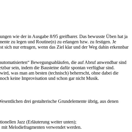
ungen wie der in Ausgabe 8/95 greifba­rer. Das bewusste Üben hat ja
mente zu legen und Routine(n) zu erlangen bzw. zu festigen. Je
ässt sich nur ertragen, wenn das Ziel klar und der Weg dahin erkennbar
 „automatisierten“ Bewegungsabläufen, die auf Abruf anwendbar sind
etzbar sein, indem die Bausteine dafür spontan verfügbar sind.
lt wird, was man am besten (technisch) beherrscht, ohne dabei die
 noch keine Improvisation und schon gar nicht Musik.
esentlichen drei gestalterische Grundelemente übrig, aus denen
onellen Jazz (Erläuterung weiter unten);
on mit Melodiefragmenten verwendet werden.