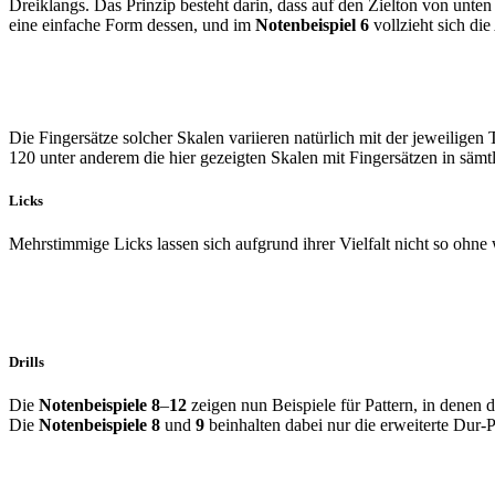
Dreiklangs. Das Prin­zip besteht darin, dass auf den Zielton von un­t
eine einfache Form dessen, und im
No­tenbeispiel 6
vollzieht sich di
Die Fingersätze solcher Skalen variieren natür­lich mit der jeweili
120 unter anderem die hier gezeigten Skalen mit Fingersätzen in sämtl
Licks
Mehrstimmige Licks lassen sich auf­grund ihrer Vielfalt nicht so ohne 
Drills
Die
Notenbeispiele 8
–
12
zeigen nun Beispie­le für Pattern, in denen
Die
No­tenbeispiele 8
und
9
beinhalten dabei nur die erweiterte Dur-