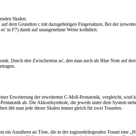
denden Skalen.
auf dem Grundton c mit dazugehörigen Fingersätzen. Bei der (erwei­tert
s es' in F7) damit auf unangenehme Weise kollidiert.
onik. Durch den Zwi­schenton as', den man auch als Blue Note auf dem
etragen.
 einer Erweiterung der erweiterten C-Moll-Pentatonik, vergleicht, wird kl
oll-Pentatonik ab. Die Akkordsymbole, die jeweils unter dem System ste
en übt man jede dieser Skalen immer gleich für zwei Tonarten.
n Annähern an Töne, die in der zugrundeliegenden Tonart eine „Haupt