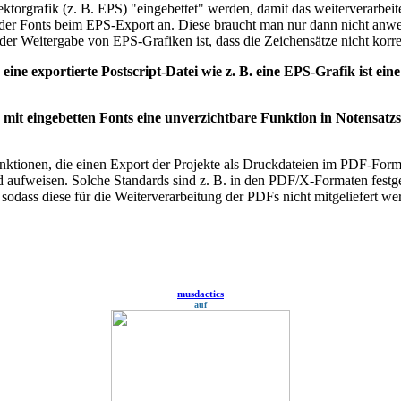
ktorgrafik (z. B. EPS) "eingebettet" werden, damit das weiterverarbei
der Fonts beim EPS-Export an. Diese braucht man nur dann nicht anwen
i der Weitergabe von EPS-Grafiken ist, dass die Zeichensätze nicht korre
ne exportierte Postscript-Datei wie z. B. eine EPS-Grafik ist ein
it eingebetten Fonts eine unverzichtbare Funktion in Notensatzso
unktionen, die einen Export der Projekte als Druckdateien im PDF-Fo
 aufweisen. Solche Standards sind z. B. in den PDF/X-Formaten festgel
ass diese für die Weiterverarbeitung der PDFs nicht mitgeliefert we
musdactics
auf