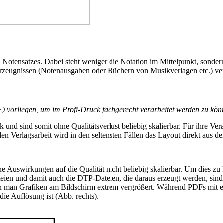
n Notensatzes. Dabei steht weniger die Notation im Mittelpunkt, sonder
ckerzeugnissen (Notenausgaben oder Büchern von Musikverlagen etc.) 
 vorliegen, um im Profi-Druck fachgerecht verarbeitet werden zu kö
 und sind somit ohne Qualitätsverlust beliebig skalierbar. Für ihre V
ellen Verlagsarbeit wird in den seltensten Fällen das Layout direkt au
 Auswirkungen auf die Qualität nicht beliebig skalierbar. Um dies zu
teien und damit auch die DTP-Dateien, die daraus erzeugt werden, sind 
nn man Grafiken am Bildschirm extrem vergrößert. Während PDFs mit ein
 die Auflösung ist (Abb. rechts).