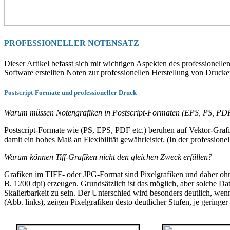
PROFESSIONELLER NOTENSATZ
Dieser Artikel befasst sich mit wichtigen Aspekten des professionelle
Software erstellten Noten zur professionellen Herstellung von Dru
Postscript-Formate und professioneller Druck
Warum müssen Notengrafiken in Postscript-Formaten (EPS, PS, PDF)
Postscript-Formate wie (PS, EPS, PDF etc.) beruhen auf Vektor-Grafik
damit ein hohes Maß an Flexibilität gewährleistet. (In der profession
Warum können Tiff-Grafiken nicht den gleichen Zweck erfüllen?
Grafiken im TIFF- oder JPG-Format sind Pixelgrafiken und daher ohne
B. 1200 dpi) erzeugen. Grundsätzlich ist das möglich, aber solche Da
Skalierbarkeit zu sein. Der Unterschied wird besonders deutlich, we
(Abb. links), zeigen Pixelgrafiken desto deutlicher Stufen, je geringer